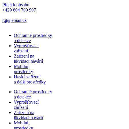
Přejít k obsahu
+420 604 709 997
rqt@email.cz
Ochranné prostředky
a detekce
Vyprošťovací
zařízení
Zařízení na
likvidaci havárií
Mobilní
prostředky
Hasící zařízení
a další prostředky
Ochranné prostředky
a detekce
Vyprošťovací
zařízení
Zařízení na
likvidaci havárií
Mobilní
prostředky