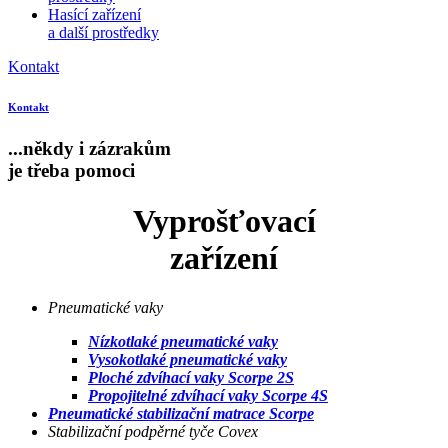
Hasící zařízení
a další prostředky
Kontakt
Kontakt
...někdy i zázrakům
je třeba
pomoci
Vyprošťovací
zařízení
Pneumatické vaky
Nízkotlaké pneumatické vaky
Vysokotlaké pneumatické vaky
Ploché zdvíhací vaky Scorpe 2S
Propojitelné zdvíhací vaky Scorpe 4S
Pneumatické stabilizační matrace Scorpe
Stabilizační podpěrné tyče Covex